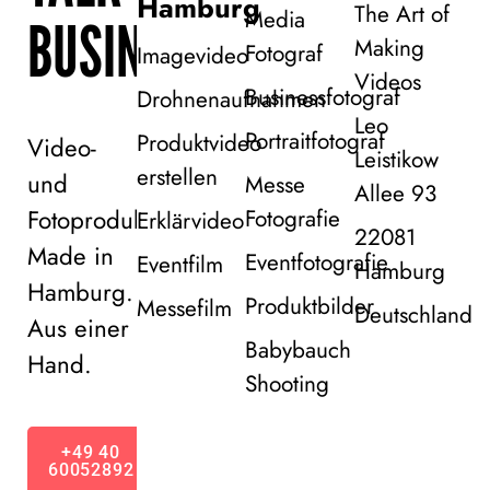
Hamburg
The Art of
Media
BUSINESS!
Making
Fotograf
Imagevideo
Videos
Businessfotograf
Drohnenaufnahmen
Leo
Portraitfotograf
Produktvideo
Video-
Leistikow
erstellen
und
Messe
Allee 93
Fotoproduktion
Fotografie
Erklärvideo
22081
Made in
Eventfotografie
Eventfilm
Hamburg
Hamburg.
Produktbilder
Messefilm
Deutschland
Aus einer
Babybauch
Hand.
Shooting
+49 40
60052892