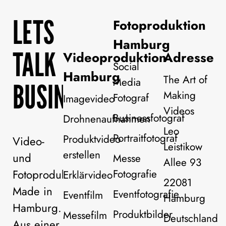
LETS
Fotoproduktion
Hamburg
TALK
Videoproduktion
Adresse
Social
Hamburg
The Art of
Media
BUSINESS!
Making
Fotograf
Imagevideo
Videos
Businessfotograf
Drohnenaufnahmen
Leo
Portraitfotograf
Produktvideo
Video-
Leistikow
erstellen
und
Messe
Allee 93
Fotoproduktion
Fotografie
Erklärvideo
22081
Made in
Eventfotografie
Eventfilm
Hamburg
Hamburg.
Produktbilder
Messefilm
Deutschland
Aus einer