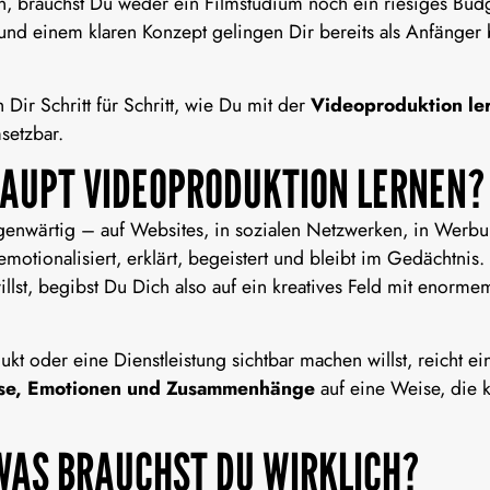
n
, brauchst Du weder ein Filmstudium noch ein riesiges Budg
und einem klaren Konzept gelingen Dir bereits als Anfänger
 Dir Schritt für Schritt, wie Du mit der
Videoproduktion le
setzbar.
AUPT VIDEOPRODUKTION LERNEN?
egenwärtig – auf Websites, in sozialen Netzwerken, in Werbu
otionalisiert, erklärt, begeistert und bleibt im Gedächtni
llst, begibst Du Dich also auf ein kreatives Feld mit enorm
 oder eine Dienstleistung sichtbar machen willst, reicht ein
sse, Emotionen und Zusammenhänge
auf eine Weise, die
WAS BRAUCHST DU WIRKLICH?