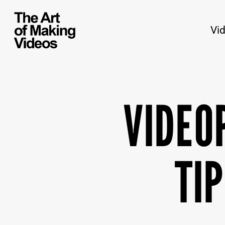
Vi
VIDEO
TI