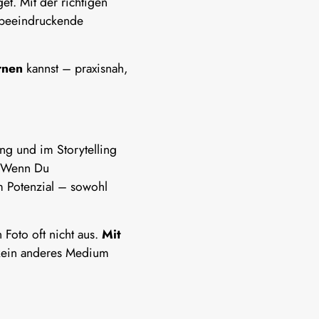
et. Mit der richtigen
 beeindruckende
rnen
kannst – praxisnah,
ng und im Storytelling
s. Wenn Du
em Potenzial – sowohl
 Foto oft nicht aus.
Mit
 kein anderes Medium