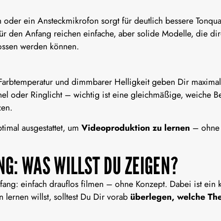
 oder ein Ansteckmikrofon sorgt für deutlich bessere Tonquali
r den Anfang reichen einfache, aber solide Modelle, die di
ossen werden können.
 Farbtemperatur und dimmbarer Helligkeit geben Dir maximale 
l oder Ringlicht – wichtig ist eine gleichmäßige, weiche B
zen.
ptimal ausgestattet, um
Videoproduktion zu lernen
– ohne 
G: WAS WILLST DU ZEIGEN?
ang: einfach drauflos filmen – ohne Konzept. Dabei ist ein k
n lernen
willst, solltest Du Dir vorab
überlegen, welche The