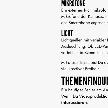
MIKROFONE
Ein externes Richtmikrofon
Mikrofone der Kameras. Fü
das Smartphone angeschl
LICHT
Lichtquellen mit variabler
Ausleuchtung. Ob LED-Pane
vorteilhaft in Szene zu set
Mit dieser Basis bist Du o
viel kreativer Freiheit.
THEMENFINDUN
Ein häufiger Fehler am Anf
Wenn Du
Videoproduktio
interessieren
.