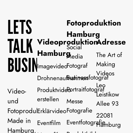
LETS
Fotoproduktion
Hamburg
TALK
Videoproduktion
Adresse
Social
Hamburg
The Art of
Media
BUSINESS!
Making
Fotograf
Imagevideo
Videos
Businessfotograf
Drohnenaufnahmen
Leo
Portraitfotograf
Produktvideo
Video-
Leistikow
erstellen
und
Messe
Allee 93
Fotoproduktion
Fotografie
Erklärvideo
22081
Made in
Eventfotografie
Eventfilm
Hamburg
Hamburg.