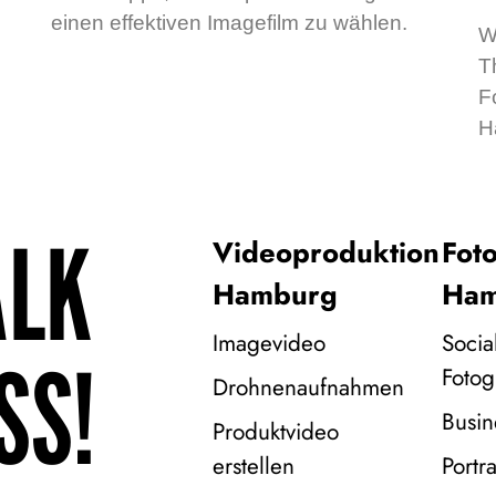
einen effektiven Imagefilm zu wählen.
W
T
F
H
ALK
Videoproduktion
Fot
Hamburg
Ham
Imagevideo
Socia
SS!
Fotog
Drohnenaufnahmen
Busin
Produktvideo
erstellen
Portra