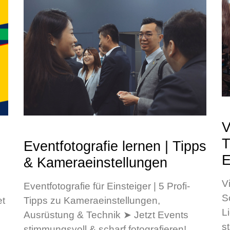
V
T
Eventfotografie lernen | Tipps
E
& Kameraeinstellungen
V
Eventfotografie für Einsteiger | 5 Profi-
S
et
Tipps zu Kameraeinstellungen,
L
Ausrüstung & Technik ➤ Jetzt Events
s
stimmungsvoll & scharf fotografieren!