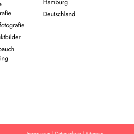
Hamburg
e
rafie
Deutschland
fotografie
ktbilder
bauch
ing
Impressum
|
Datenschutz |
Sitemap