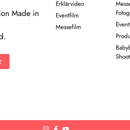
Erklärvideo
Mess
ion Made in
Fotog
Eventfilm
Event
Messefilm
d.
Produ
Baby
Shoot
2