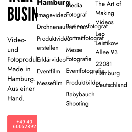
Hamburg
The Art of
Media
BUSINESS!
Making
Fotograf
Imagevideo
Videos
Businessfotograf
Drohnenaufnahmen
Leo
Portraitfotograf
Produktvideo
Video-
Leistikow
erstellen
und
Messe
Allee 93
Fotoproduktion
Fotografie
Erklärvideo
22081
Made in
Eventfotografie
Eventfilm
Hamburg
Hamburg.
Produktbilder
Messefilm
Deutschland
Aus einer
Babybauch
Hand.
Shooting
+49 40
60052892