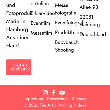
erstellen
und
Messe
Allee 93
Fotoproduktion
Fotografie
Erklärvideo
22081
Made in
Eventfotografie
Eventfilm
Hamburg
Hamburg.
Produktbilder
Messefilm
Deutschland
Aus einer
Babybauch
Hand.
Shooting
+49 40
60052892
Impressum
|
Datenschutz |
Sitemap
© 2026 The Art of Making Videos