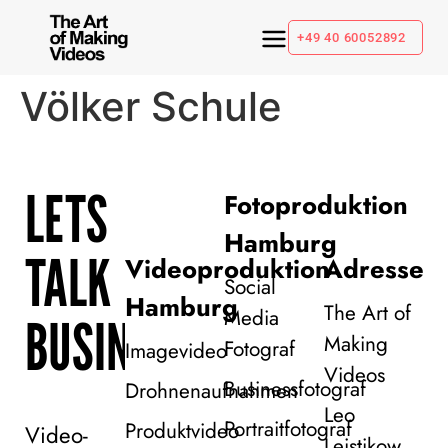
+49 40 60052892
Völker Schule
LETS
Fotoproduktion
Hamburg
TALK
Videoproduktion
Adresse
Social
Hamburg
The Art of
Media
BUSINESS!
Making
Fotograf
Imagevideo
Videos
Businessfotograf
Drohnenaufnahmen
Leo
Portraitfotograf
Produktvideo
Video-
Leistikow