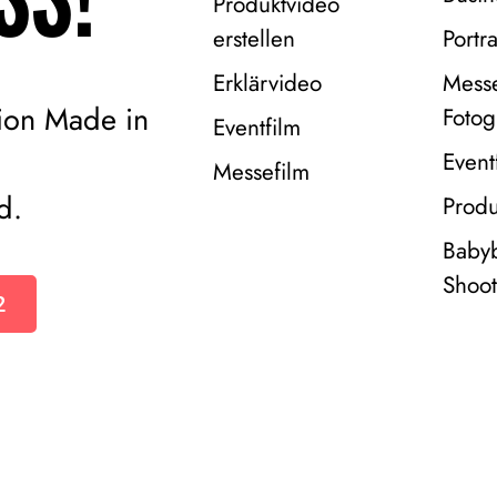
Produktvideo
erstellen
Portra
Erklärvideo
Mess
ion Made in
Fotog
Eventfilm
Event
Messefilm
d.
Produ
Baby
Shoot
2