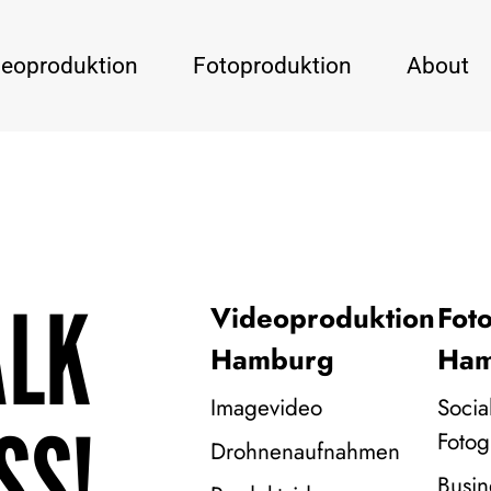
deoproduktion
Fotoproduktion
About
ALK
Videoproduktion
Fot
Hamburg
Ham
Imagevideo
Socia
SS!
Fotog
Drohnenaufnahmen
Busin