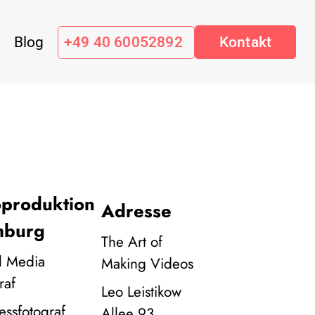
Blog
+49 40 60052892
Kontakt
oproduktion
Adresse
burg
The Art of
l Media
Making Videos
raf
Leo Leistikow
essfotograf
Allee 93