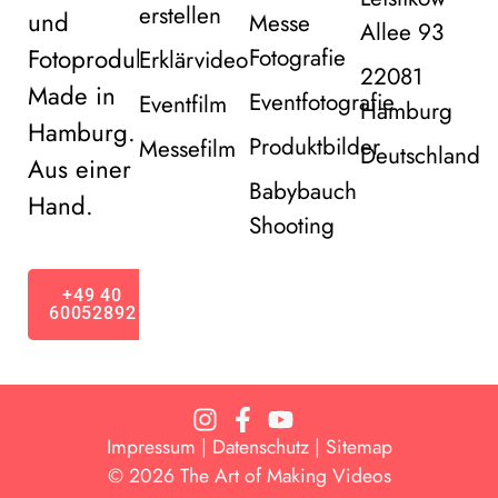
erstellen
und
Messe
Allee 93
Fotoproduktion
Fotografie
Erklärvideo
22081
Made in
Eventfotografie
Eventfilm
Hamburg
Hamburg.
Produktbilder
Messefilm
Deutschland
Aus einer
Babybauch
Hand.
Shooting
+49 40
60052892
Impressum
|
Datenschutz |
Sitemap
© 2026 The Art of Making Videos