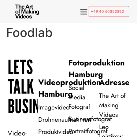
+49 40 60052892
Foodlab
LETS
Fotoproduktion
Hamburg
TALK
Videoproduktion
Adresse
Social
Hamburg
The Art of
Media
BUSINESS!
Making
Fotograf
Imagevideo
Videos
Businessfotograf
Drohnenaufnahmen
Leo
Portraitfotograf
Produktvideo
Video-
Leistikow