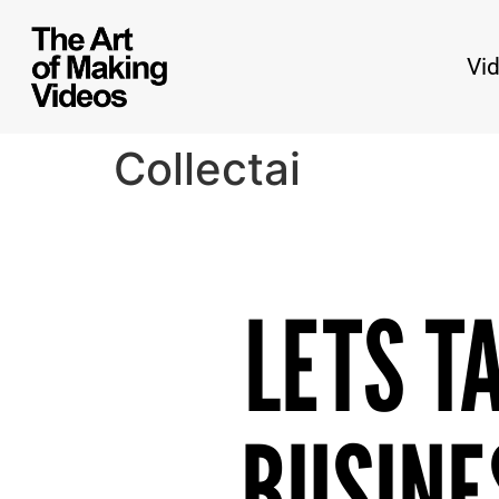
Vi
Collectai
LETS T
BUSINE