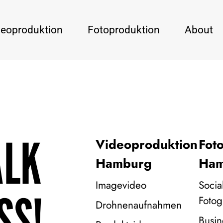
deoproduktion
Fotoproduktion
About
ALK
Videoproduktion
Fot
Hamburg
Ham
Imagevideo
Socia
SS!
Fotog
Drohnenaufnahmen
Busin