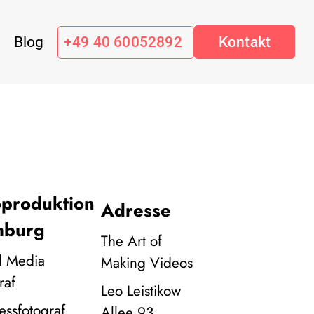
Blog
+49 40 60052892
Kontakt
oproduktion
Adresse
burg
The Art of
l Media
Making Videos
raf
Leo Leistikow
essfotograf
Allee 93