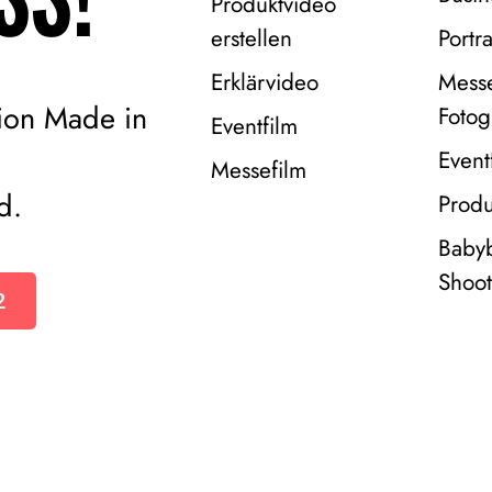
Produktvideo
erstellen
Portra
Erklärvideo
Mess
ion Made in
Fotog
Eventfilm
Event
Messefilm
d.
Produ
Baby
Shoot
2