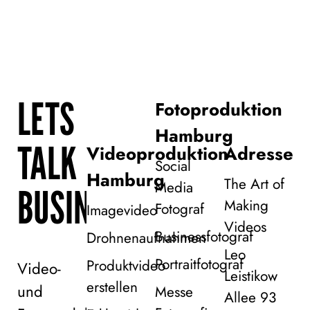
LETS
Fotoproduktion
Hamburg
TALK
Videoproduktion
Adresse
Social
Hamburg
The Art of
Media
BUSINESS!
Making
Fotograf
Imagevideo
Videos
Businessfotograf
Drohnenaufnahmen
Leo
Portraitfotograf
Produktvideo
Video-
Leistikow
erstellen
und
Messe
Allee 93